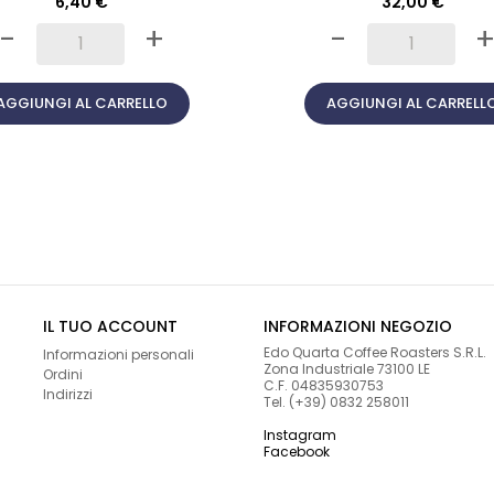
6,40 €
32,00 €
-
+
-
AGGIUNGI AL CARRELLO
AGGIUNGI AL CARRELL
IL TUO ACCOUNT
INFORMAZIONI NEGOZIO
Edo Quarta Coffee Roasters S.R.L.
Informazioni personali
Zona Industriale 73100 LE
Ordini
C.F. 04835930753
Indirizzi
Tel. (+39) 0832 258011
Instagram
Facebook