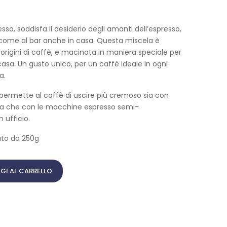
so, soddisfa il desiderio degli amanti dell’espresso,
come al bar anche in casa. Questa miscela è
 origini di caffè, e macinata in maniera speciale per
sa. Un gusto unico, per un caffè ideale in ogni
a.
permette al caffè di uscire più cremoso sia con
oka che con le macchine espresso semi-
n ufficio.
to da 250g
GI AL CARRELLO