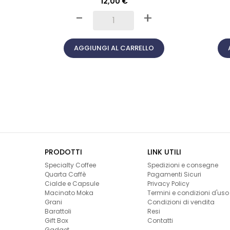
12,00 €
-
+
AGGIUNGI AL CARRELLO
PRODOTTI
LINK UTILI
Specialty Coffee
Spedizioni e consegne
Quarta Caffè
Pagamenti Sicuri
Cialde e Capsule
Privacy Policy
Macinato Moka
Termini e condizioni d'uso
Grani
Condizioni di vendita
Barattoli
Resi
Gift Box
Contatti
Gadget