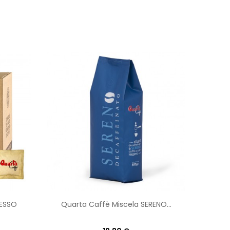
RESSO
Quarta Caffè Miscela SERENO...
Qua